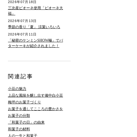
2026年07月18日
三次産ピオーネ使用「ピオーネ大
福」
2026年07月13日
季節の香り「夏」 涼菓いろいろ
2026年07月11日
「秘密のケンミンSHOW極」でバ
ターケーキが紹介されました！
関連記事
小豆の魅力
上品な風味を醸し出す備中白小豆
梅坪のお菓子づくり
お菓子を通してこころの豊かさを
お菓子の分類
「和菓子の日」の由来
和菓子の材料
人の一生と和菓子