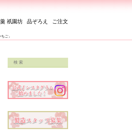
羹 祇園坊
品ぞろえ
ご注文
いちご」