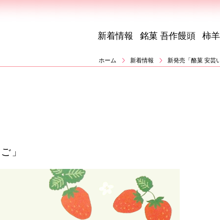
新着情報
銘菓 吾作饅頭
柿羊
ホーム
新着情報
新発売「酪菓 安芸
ちご」