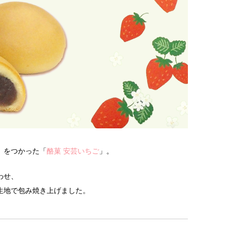
」をつかった「
酪菓 安芸いちご
」。
わせ、
生地で包み焼き上げました。