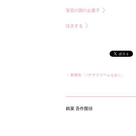
安芸の国のお菓子
注文する
新発売「バナナクリームもみじ」
銘菓 吾作饅頭