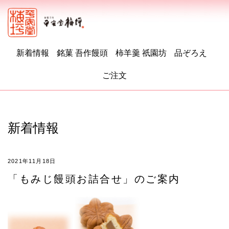
新着情報
銘菓 吾作饅頭
柿羊羹 祇園坊
品ぞろえ
ご注文
新着情報
2021年11月18日
「もみじ饅頭お詰合せ」のご案内