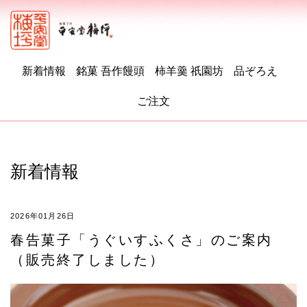
新着情報
銘菓 吾作饅頭
柿羊羹 祇園坊
品ぞろえ
ご注文
新着情報
2026年01月26日
春告菓子「うぐいすふくさ」のご案内
（販売終了しました）