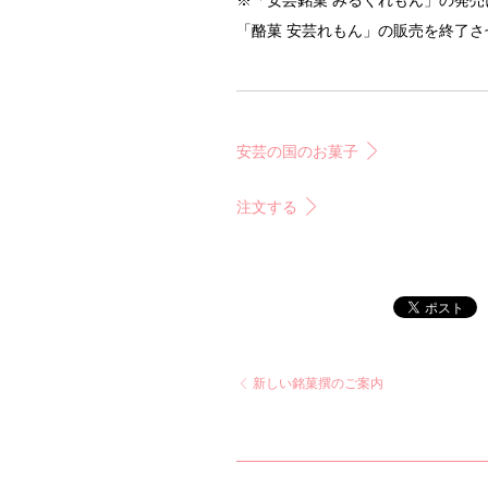
※「安芸銘菓 みるくれもん」の発売
「酪菓 安芸れもん」の販売を終了
安芸の国のお菓子
注文する
新しい銘菓撰のご案内