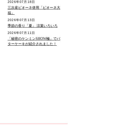
2026年07月18日
三次産ピオーネ使用「ピオーネ大
福」
2026年07月13日
季節の香り「夏」 涼菓いろいろ
2026年07月11日
「秘密のケンミンSHOW極」でバ
ターケーキが紹介されました！