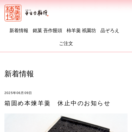
新着情報
銘菓 吾作饅頭
柿羊羹 祇園坊
品ぞろえ
ご注文
新着情報
2025年06月09日
箱固め本煉羊羹 休止中のお知らせ