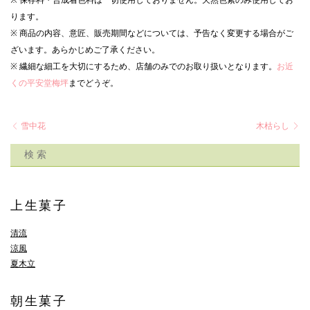
※ 保存料・合成着色料は一切使用しておりません。天然色素のみ使用してお
ります。
※ 商品の内容、意匠、販売期間などについては、予告なく変更する場合がご
ざいます。あらかじめご了承ください。
※ 繊細な細工を大切にするため、店舗のみでのお取り扱いとなります。
お近
くの平安堂梅坪
までどうぞ。
雪中花
木枯らし
上生菓子
清流
涼風
夏木立
朝生菓子