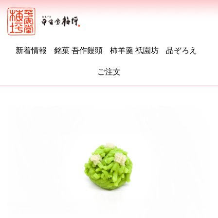
新着情報
銘菓 吾作饅頭
柿羊羹 祇園坊
品ぞろえ
ご注文