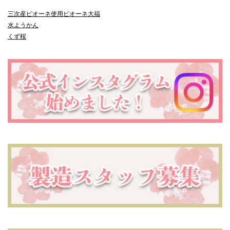
三次産ピオーネ使用
ピオーネ大福
水ようかん
くず桜