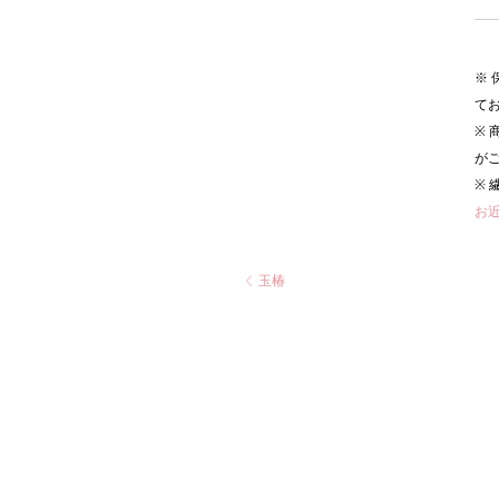
※
て
※
が
※
お
玉椿