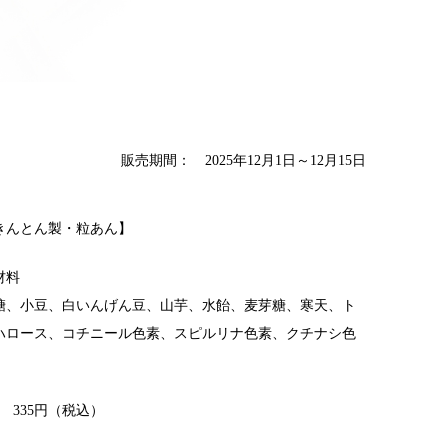
販売期間： 2025年12月1日～12月15日
きんとん製・粒あん】
材料
糖、小豆、白いんげん豆、山芋、水飴、麦芽糖、寒天、ト
ハロース、コチニール色素、スピルリナ色素、クチナシ色
個 335円（税込）