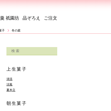
羹 祇園坊
品ぞろえ
ご注文
菓子
冬の庭
上生菓子
清流
涼風
夏木立
朝生菓子