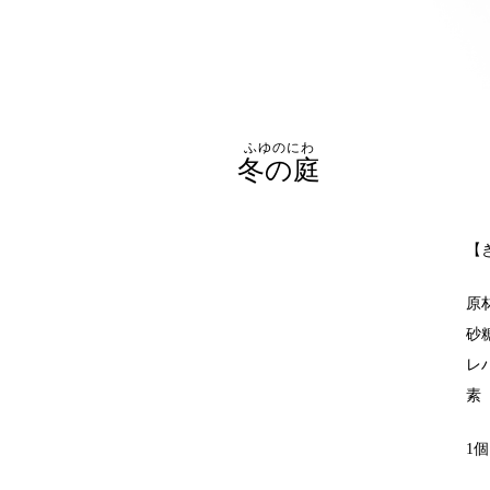
ふゆのにわ
冬の庭
【
原
砂
レ
素
1