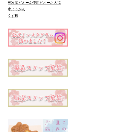
三次産ピオーネ使用
ピオーネ大福
水ようかん
くず桜