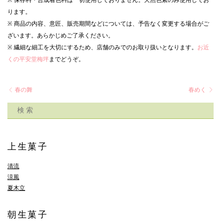
※ 保存料・合成着色料は一切使用しておりません。天然色素のみ使用してお
ります。
※ 商品の内容、意匠、販売期間などについては、予告なく変更する場合がご
ざいます。あらかじめご了承ください。
※ 繊細な細工を大切にするため、店舗のみでのお取り扱いとなります。
お近
くの平安堂梅坪
までどうぞ。
春の舞
春めく
上生菓子
清流
涼風
夏木立
朝生菓子