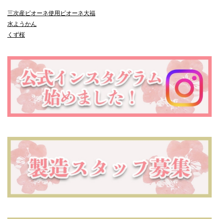
三次産ピオーネ使用
ピオーネ大福
水ようかん
くず桜