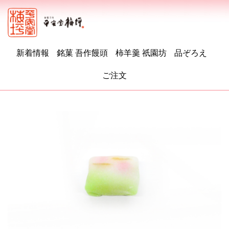
新着情報
銘菓 吾作饅頭
柿羊羹 祇園坊
品ぞろえ
ご注文