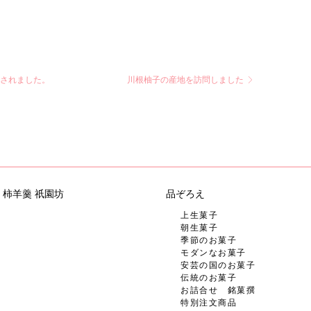
掲載されました。
川根柚子の産地を訪問しました
柿羊羹 祇園坊
品ぞろえ
上生菓子
朝生菓子
季節のお菓子
モダンなお菓子
安芸の国のお菓子
伝統のお菓子
お詰合せ 銘菓撰
特別注文商品