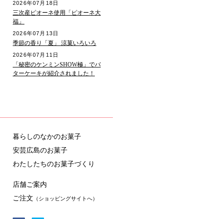
2026年07月18日
三次産ピオーネ使用「ピオーネ大
福」
2026年07月13日
季節の香り「夏」 涼菓いろいろ
2026年07月11日
「秘密のケンミンSHOW極」でバ
ターケーキが紹介されました！
暮らしのなかのお菓子
安芸広島のお菓子
わたしたちのお菓子づくり
店舗ご案内
ご注文
（ショッピングサイトへ）