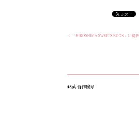
「HIROSHIMA SWEETS BOOK」に
銘菓 吾作饅頭