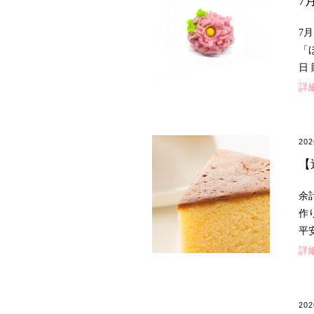
7
7
「
日
詳
20
【
余
作
平
詳
20