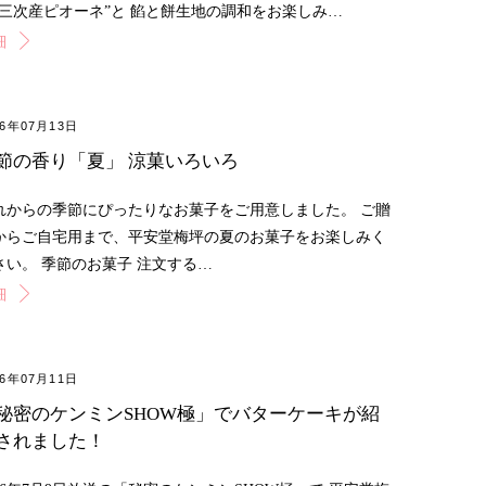
”三次産ピオーネ”と 餡と餅生地の調和をお楽しみ…
細
26年07月13日
節の香り「夏」 涼菓いろいろ
れからの季節にぴったりなお菓子をご用意しました。 ご贈
からご自宅用まで、平安堂梅坪の夏のお菓子をお楽しみく
さい。 季節のお菓子 注文する…
細
26年07月11日
秘密のケンミンSHOW極」でバターケーキが紹
されました！