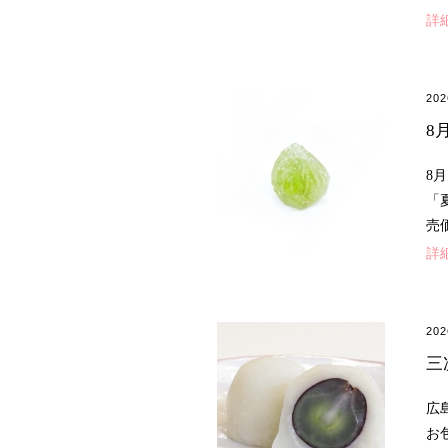
詳
20
8
8
「
売
詳
20
三
広
お