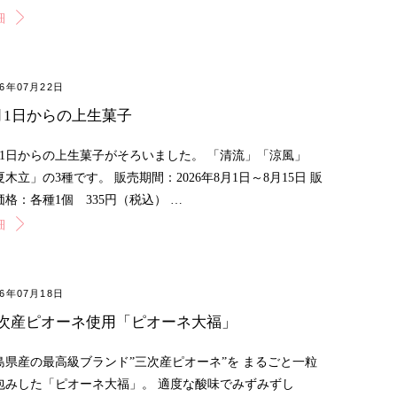
細
26年07月22日
月1日からの上生菓子
月1日からの上生菓子がそろいました。 「清流」「涼風」
夏木立」の3種です。 販売期間：2026年8月1日～8月15日 販
価格：各種1個 335円（税込） …
細
26年07月18日
次産ピオーネ使用「ピオーネ大福」
島県産の最高級ブランド”三次産ピオーネ”を まるごと一粒
包みした「ピオーネ大福」。 適度な酸味でみずみずし