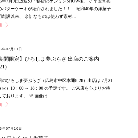
026年7月9日放送の「秘密のケンミンSHOW極」で 平安堂梅
のバターケーキが紹介されました！！！ 昭和40年の洋菓子
門創設以来、 余計なものは使わず素材…
細
26年07月11日
期間限定】ひろしま夢ぷらざ 出店のご案内
21)
回のひろしま夢ぷらざ（広島市中区本通8-28）出店は 7月21
（火）10：00 ～ 18：00 の予定です。 ご来店を心よりお待
しております。 ※ 画像は…
細
26年07月10日