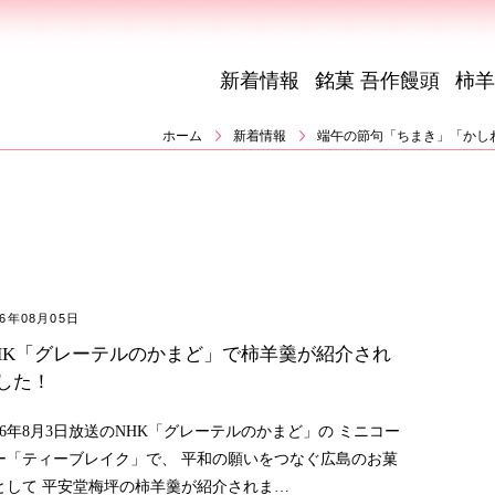
新着情報
銘菓 吾作饅頭
柿羊
ホーム
新着情報
端午の節句「ちまき」「かし
26年08月05日
HK「グレーテルのかまど」で柿羊羹が紹介され
した！
026年8月3日放送のNHK「グレーテルのかまど」の ミニコー
ー「ティーブレイク」で、 平和の願いをつなぐ広島のお菓
として 平安堂梅坪の柿羊羹が紹介されま…