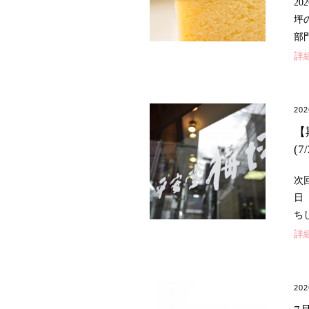
2
坪
部
詳
20
【
(7/
次
日
ち
詳
20