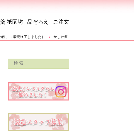
羹 祇園坊
品ぞろえ
ご注文
わ餅」（販売終了しました）
かしわ餅