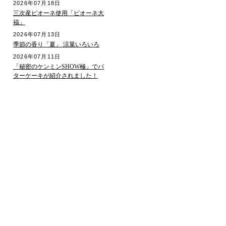
2026年07月18日
三次産ピオーネ使用「ピオーネ大
福」
2026年07月13日
季節の香り「夏」 涼菓いろいろ
2026年07月11日
「秘密のケンミンSHOW極」でバ
ターケーキが紹介されました！