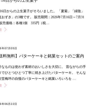
月16日からの上生菓子
月16日からの上生菓子がそろいました。 「夏菊」「緑陰」
ほおずき」の3種です。 販売期間：2026年7月16日～7月31
 販売価格：各種1個 335円（税…
細
26年07月05日
送料無料】バターケーキと銘菓セットのご案内
計なものは使わず素材のおいしさを大切に、 昔ながらの手
りでひとつひとつ丁寧に焼き上げたバターケーキ。 そんな
安堂梅坪の自慢のバターケーキと銘菓いろいろを …
細
26年06月22日