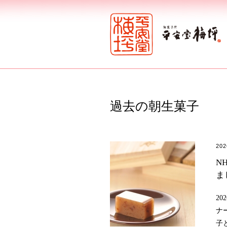
過去の朝生菓子
20
N
ま
2
ナ
子