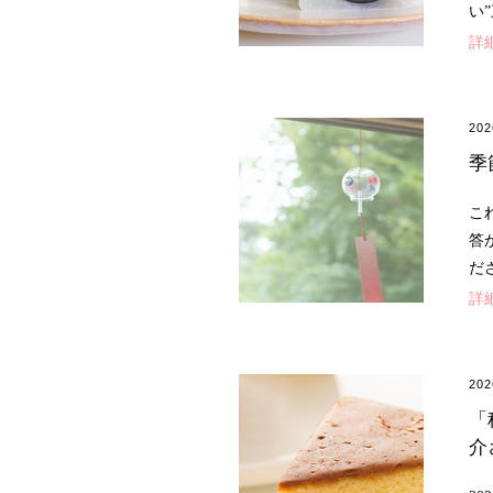
い
詳
20
季
こ
答
だ
詳
20
「
介